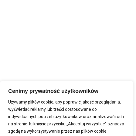
Posted
29 grudnia, 2024
Wszyscy rycerze i ofiarodawcy, którzy chcieliby podzielić się
zamawianymi intencjami mszalnymi i zamieścić je w tej witrynie
interntowej – proszeni są o przesyłanie ich na adres
meilowy: malirycerze@gmail.com lub sms-em / WhatsApp-em na
kom. 668093700 Włączajmy te intencje do naszych ofiarowań
indywidualnych i wspólnotowych korzystając zasług i owoców
Najświętszej Ofiary mocą Płomienia Miłości Niepokalanego...
MORE
Cenimy prywatność użytkowników
Używamy plików cookie, aby poprawić jakość przeglądania,
wyświetlać reklamy lub treści dostosowane do
indywidualnych potrzeb użytkowników oraz analizować ruch
Older Posts
na stronie. Kliknięcie przycisku „Akceptuj wszystkie” oznacza
zgodę na wykorzystywanie przez nas plików cookie.