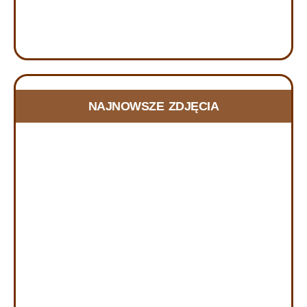
FOTORELACJA Z DNIA SKUPIENIA w
NAJNOWSZE ZDJĘCIA
Szczecinie, 20.06.2026
21 czerwca, 2026
RELACJA Z DNIA SKUPIENIA w Szczecinie, w dniu
20.06.2026 r. W dniu 20 czerwca 2026 r. zorganizowany
został Dzień Skupienia