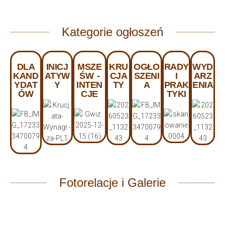
Kategorie ogłoszeń
DLA
INICJ
MSZE
KRU
OGŁO
RADY
WYD
KAND
ATYW
ŚW -
CJA
SZENI
I
ARZ
YDAT
Y
INTEN
TY
A
PRAK
ENIA
ÓW
CJE
TYKI
Fotorelacje i Galerie