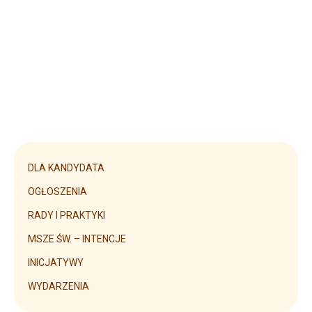
FOTORELACJA Z DNIA SKUPIENIA w Szczecinie,
29.11.2025
1 grudnia, 2025
DLA KANDYDATA
OGŁOSZENIA
RADY I PRAKTYKI
MSZE ŚW. – INTENCJE
INICJATYWY
WYDARZENIA