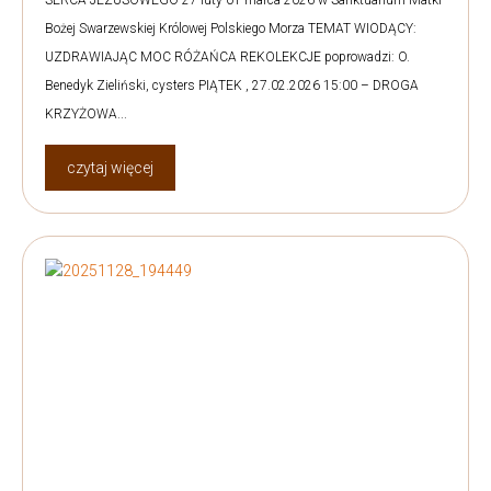
SERCA JEZUSOWEGO 27 luty-01 marca 2026 w Sanktuarium Matki
Bożej Swarzewskiej Królowej Polskiego Morza TEMAT WIODĄCY:
UZDRAWIAJĄC MOC RÓŻAŃCA REKOLEKCJE poprowadzi: O.
Benedyk Zieliński, cysters PIĄTEK , 27.02.2026 15:00 – DROGA
KRZYŻOWA...
czytaj więcej