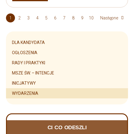
1
2
3
4
5
6
7
8
9
10
Następne
DLA KANDYDATA
OGŁOSZENIA
RADY I PRAKTYKI
MSZE ŚW. – INTENCJE
INICJATYWY
WYDARZENIA
ZMARLI RYCERZE w 2025 i 2026
CI CO ODESZLI