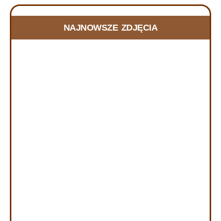
FOTORELACJA Z DNIA SKUPIENIA w
NAJNOWSZE ZDJĘCIA
Szczecinie, 20.06.2026
21 czerwca, 2026
RELACJA Z DNIA SKUPIENIA w Szczecinie, w dniu
20.06.2026 r. W dniu 20 czerwca 2026 r. zorganizowany
został Dzień Skupienia