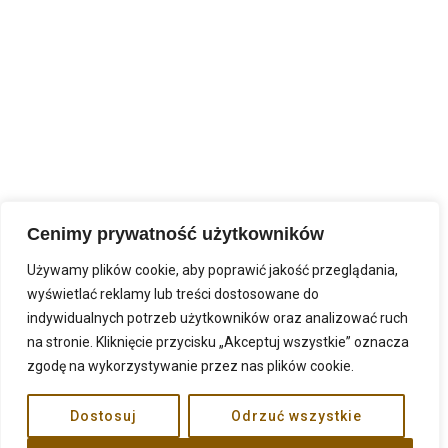
Bliźniaka
By
Wiesław Kaźmierczak
In
AUDIO
,
REKOLEKCJE
,
WAŻNE
Posted
27 sierpnia, 2021
Głosił ks. Grzegorz Bliźniak, Misjonarz Jezusa Miłosiernego
Cenimy prywatność użytkowników
MORE
Używamy plików cookie, aby poprawić jakość przeglądania,
wyświetlać reklamy lub treści dostosowane do
indywidualnych potrzeb użytkowników oraz analizować ruch
na stronie. Kliknięcie przycisku „Akceptuj wszystkie” oznacza
zgodę na wykorzystywanie przez nas plików cookie.
Dostosuj
Odrzuć wszystkie