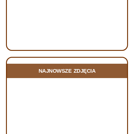
FOTORELACJA Z DNIA SKUPIENIA w
NAJNOWSZE ZDJĘCIA
Szczecinie, 20.06.2026
21 czerwca, 2026
RELACJA Z DNIA SKUPIENIA w Szczecinie, w dniu
20.06.2026 r. W dniu 20 czerwca 2026 r. zorganizowany
został Dzień Skupienia