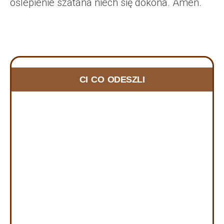
oślepienie szatana niech się dokona. Amen.
ZMARLI RYCERZE w 2025 i 2026
CI CO ODESZLI
10 lutego, 2025
DOBRY JEZU A NASZ PANIE, DAJ IM WIECZNE
SPOCZYWANIE… W czwartek dnia 09.07.2026 roku
odeszła do Domu Ojca rycerka z