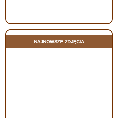
FOTORELACJA Z DNIA SKUPIENIA w
NAJNOWSZE ZDJĘCIA
Szczecinie, 20.06.2026
21 czerwca, 2026
RELACJA Z DNIA SKUPIENIA w Szczecinie, w dniu
20.06.2026 r. W dniu 20 czerwca 2026 r. zorganizowany
został Dzień Skupienia