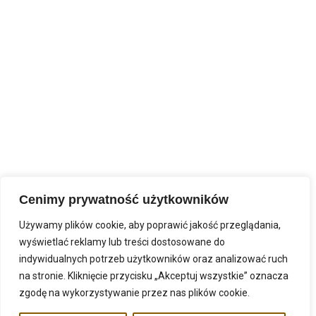
RELACJA Z DNIA SKUPIENIA w Szczecinie, w dniu
20.06.2026 r. W dniu 20 czerwca 2026 r.
zorganizowany został Dzień Skupienia
Cenimy prywatność użytkowników
Używamy plików cookie, aby poprawić jakość przeglądania,
wyświetlać reklamy lub treści dostosowane do
indywidualnych potrzeb użytkowników oraz analizować ruch
na stronie. Kliknięcie przycisku „Akceptuj wszystkie” oznacza
zgodę na wykorzystywanie przez nas plików cookie.