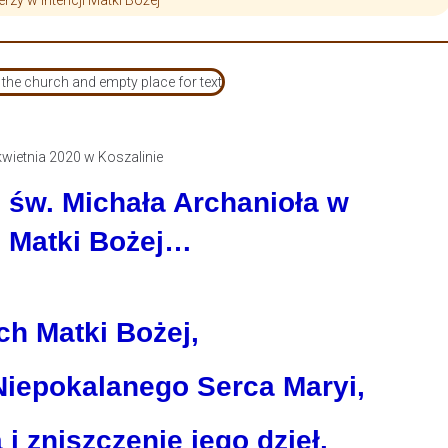
zy w intencji Matki Bożej
wietnia 2020 w Koszalinie
 św. Michała Archanioła w
h Matki Bożej…
ch Matki Bożej,
Niepokalanego Serca Maryi,
i zniszczenie jego dzieł.