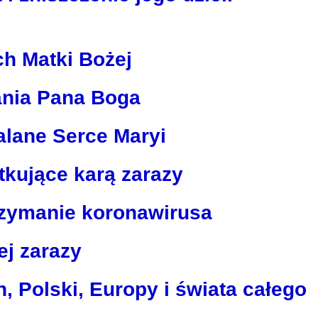
ach Matki Bożej
ania Pana Boga
alane Serce Maryi
tkujące karą zarazy
rzymanie koronawirusa
nej zarazy
, Polski, Europy i świata całego