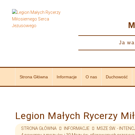
do
treści
M
Ja wa
Strona Główna
Informacje
O nas
Duchowość
Legion Małych Rycerzy Mi
STRONA GŁÓWNA
INFORMACJE
MSZE ŚW. - INTENC