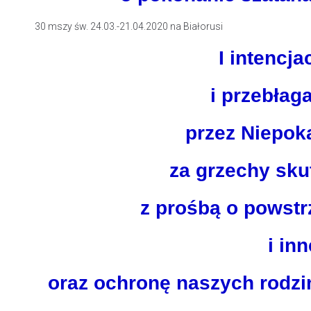
30 mszy św. 24.03.-21.04.2020 na Białorusi
I intencj
i przebłag
przez Niepok
za grzechy sku
z prośbą o powst
i in
oraz ochronę naszych rodzin