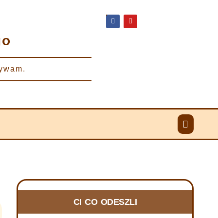
go
zywam.
ZMARLI RYCERZE w 2025 i 2026
CI CO ODESZLI
10 lutego, 2025