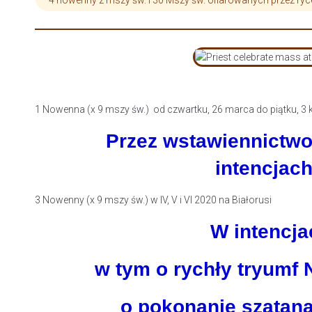
4 nowenny z mszy św. i 30 Mszy św. ofiarowanych przez rycer
1 Nowenna (x 9 mszy św.) od czwartku, 26 marca do piątku, 3 k
Przez wstawiennictwo
intencjac
3 Nowenny (x 9 mszy św.) w IV, V i VI 2020 na Białorusi
W intencja
w tym o rychły tryumf 
o pokonanie szatana 