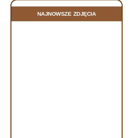
FOTORELACJA Z DNIA SKUPIENIA
NAJNOWSZE ZDJĘCIA
w Szczecinie, 20.06.2026
21 czerwca, 2026
RELACJA Z DNIA SKUPIENIA w Szczecinie, w dniu
20.06.2026 r. W dniu 20 czerwca 2026 r.
zorganizowany został Dzień Skupienia