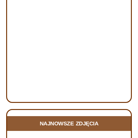
FOTORELACJA Z DNIA SKUPIENIA w
NAJNOWSZE ZDJĘCIA
Szczecinie, 20.06.2026