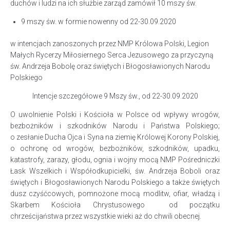
duchów i ludzi na ich służbie zarząd zamówił 10 mszy św.
9 mszy św. w formie nowenny od 22-30.09.2020
w intencjach zanoszonych przez NMP Królowa Polski, Legion
Małych Rycerzy Miłosiernego Serca Jezusowego za przyczyną
św. Andrzeja Bobolę oraz świętych i Błogosławionych Narodu
Polskiego
Intencje szczegółowe 9 Mszy św., od 22-30.09.2020
O uwolnienie Polski i Kościoła w Polsce od wpływy wrogów,
bezbożników i szkodników Narodu i Państwa Polskiego;
o zesłanie Ducha Ojca i Syna na ziemię Królowej Korony Polskiej,
o ochronę od wrogów, bezbożników, szkodników, upadku,
katastrofy, zarazy, głodu, ognia i wojny mocą NMP Pośredniczki
Łask Wszelkich i Współodkupicielki, św. Andrzeja Boboli oraz
świętych i Błogosławionych Narodu Polskiego a także świętych
dusz czyśćcowych, pomnożone mocą modlitw, ofiar, władzą i
Skarbem Kościoła Chrystusowego od początku
chrześcijaństwa przez wszystkie wieki aż do chwili obecnej.