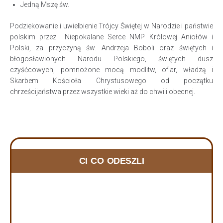
Jedną Mszę św.
Podziekowanie i uwielbienie Trójcy Świętej w Narodzie i państwie
polskim przez Niepokalane Serce NMP Królowej Aniołów i
Polski, za przyczyną św. Andrzeja Boboli oraz świętych i
błogosławionych Narodu Polskiego, świętych dusz
czyśćcowych, pomnożone mocą modlitw, ofiar, władzą i
Skarbem Kościoła Chrystusowego od początku
chrześcijaństwa przez wszystkie wieki aż do chwili obecnej.
ZMARLI RYCERZE w 2025 i 2026
CI CO ODESZLI
10 lutego, 2025
DOBRY JEZU A NASZ PANIE, DAJ IM WIECZNE
SPOCZYWANIE… W czwartek dnia 09.07.2026 roku
odeszła do Domu Ojca rycerka z